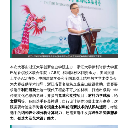
本次大赛由浙江大学创新创业学院主办，浙江大学伊利诺伊大学厄
巴纳香槟校区联合学院（ZJUI）和国际校区团委承办，美国混凝
土学会ACI协办，中国建筑学会和全国混凝土结构教学学术委员会
为大赛提供学术指导，浙江省著名建筑企业秦山建设赞助。竞赛要
求选手
利用混凝土
这一现代工程必不可少的材料，打造出极具中华
传统文化色彩的龙舟，并参与
竞速和竞技
项目，
材料力学试验
，
论
文撰写
等。各组选手各显神通，自行设计制作混凝土龙舟参赛，这
既需要考验选手
对当今混凝土材料前沿新技术的认识与运用
，考验
选手的
结构设计和分析计算能力
，还需要选手发挥
跨学科知识想象
力
、
创造力及艺术设计能力
。